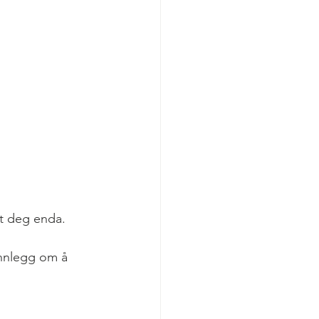
kt deg enda.
nnlegg om å 