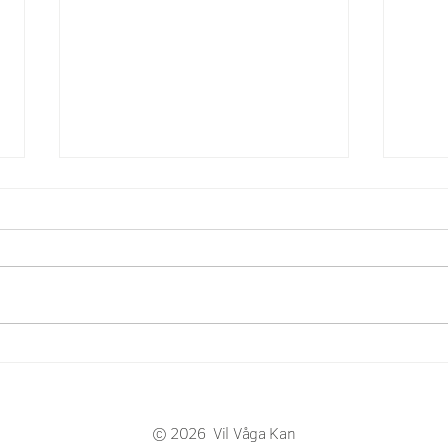
Selvkritikk eller selvmedfølelse?
Nei, 
© 2026 Vil Våga Kan