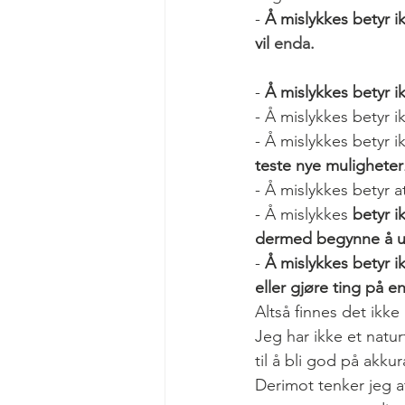
- 
Å mislykkes betyr ik
vil 
enda.
- 
Å mislykkes betyr ik
- Å mislykkes betyr i
- Å mislykkes betyr 
teste nye muligheter
- Å mislykkes betyr a
- Å mislykkes 
betyr i
dermed begynne å ut
- 
Å mislykkes betyr i
eller gjøre ting på e
Altså finnes det ikk
Jeg har ikke et natur
til å bli god på akkur
Derimot tenker jeg a