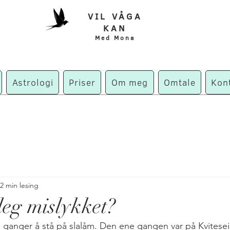
VIL VÅGA
KAN
Med Mona
Astrologi
Priser
Om meg
Omtale
Kon
2 min lesing
deg mislykket?
 ganger å stå på slalåm. Den ene gangen var på Kvitesei