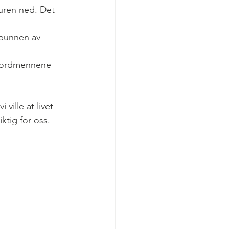
turen ned. Det 
 bunnen av 
 nordmennene 
ville at livet 
iktig for oss.