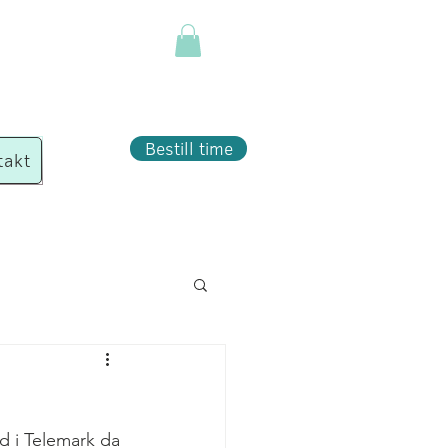
Bestill time
takt
d i Telemark da 