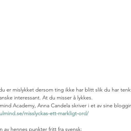
du er mislykket dersom ting ikke har blitt slik du har ten
anske interessant. At du misser å lykkes.
mind Academy, Anna Candela skriver i et av sine bloggi
ulmind.se/misslyckas-ett-markligt-ord/
 av hennes punkter fritt fra svensk:  