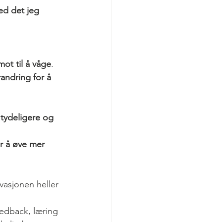
ed det jeg 
 mot til å våge
.
randring for å 
 tydeligere og 
er å øve mer 
vasjonen heller 
edback, læring 