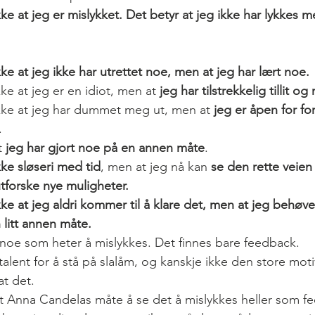
ke at jeg er mislykket. Det betyr at jeg ikke har lykkes m
ke at jeg ikke har utrettet noe, men at jeg har lært noe.
kke at jeg er en idiot, men at
 jeg har tilstrekkelig tillit og
ikke at jeg har dummet meg ut, men at 
jeg er åpen for fo
.
t 
jeg har gjort noe på en annen måte
.
kke sløseri med tid
, men at jeg nå kan 
se den rette veien
forske nye muligheter.
kke at jeg aldri kommer til å klare det, men at jeg behøv
n litt annen måte.
e noe som heter å mislykkes. Det finnes bare feedback.
talent for å stå på slalåm, og kanskje ikke den store moti
at det.
t Anna Candelas måte å se det å mislykkes heller som fe