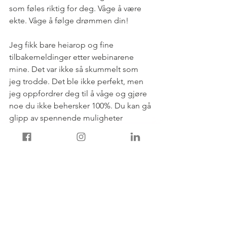
som føles riktig for deg. Våge å være 
ekte. Våge å følge drømmen din!
Jeg fikk bare heiarop og fine 
tilbakemeldinger etter webinarene 
mine. Det var ikke så skummelt som 
jeg trodde. Det ble ikke perfekt, men 
jeg oppfordrer deg til å våge og gjøre 
noe du ikke behersker 100%. Du kan gå 
glipp av spennende muligheter 
dersom du bare 
gjør det du vet blir bra.
Hva hadde du gjort dersom du ikke var 
redd for andre folks meninger? Hadde 
du gjort noe annerledes?