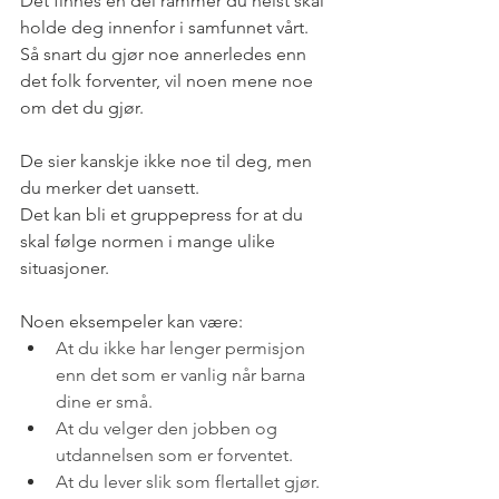
Det finnes en del rammer du helst skal 
holde deg innenfor i samfunnet vårt.
Så snart du gjør noe annerledes enn 
det folk forventer, vil noen mene noe 
om det du gjør. 
De sier kanskje ikke noe til deg, men 
du merker det uansett.
Det kan bli et gruppepress for at du 
skal følge normen i mange ulike 
situasjoner. 
Noen eksempeler kan være:
At du ikke har lenger permisjon 
enn det som er vanlig når barna 
dine er små.
At du velger den jobben og 
utdannelsen som er forventet.
At du lever slik som flertallet gjør.