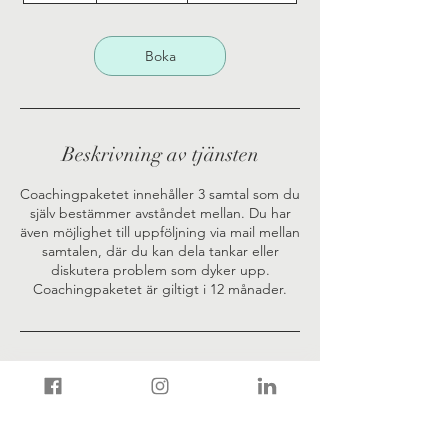
m
i
n
Boka
Beskrivning av tjänsten
Coachingpaketet innehåller 3 samtal som du
själv bestämmer avståndet mellan. Du har
även möjlighet till uppföljning via mail mellan
samtalen, där du kan dela tankar eller
diskutera problem som dyker upp.
Coachingpaketet är giltigt i 12 månader.
Avbokningsvillkor
Avbestilling må skje senest 24 timer før
avtalt tid. Om dette ikke blir gjort faktureres