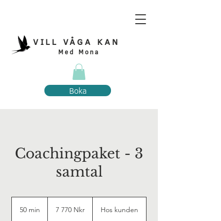
VILL VÅGA KAN
Med Mona
Boka
Coachingpaket - 3
samtal
7 770
norska
50 min
5
7 770 Nkr
Hos kunden
kronor
0