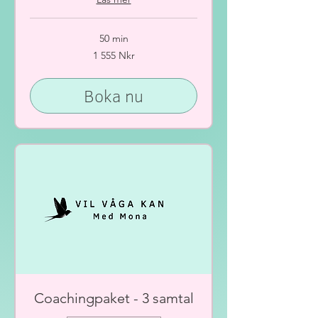
50 min
1 555
1 555 Nkr
norska
kronor
Boka nu
Coachingpaket - 3 samtal