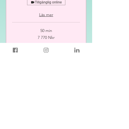
Tillgänglig online
Läs mer
50 min
7 770
7 770 Nkr
norska
kronor
Boka nu